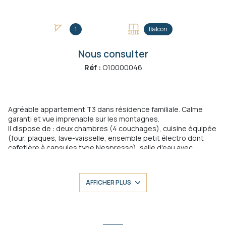
1
Balcon
Nous consulter
Réf :
O10000046
Agréable appartement T3 dans résidence familiale. Calme
garanti et vue imprenable sur les montagnes.
Il dispose de : deux chambres (4 couchages), cuisine équipée
(four, plaques, lave-vaisselle, ensemble petit électro dont
cafetière à capsules type Nespresso), salle d'eau avec
douche italienne et lave-linge...
A proximité immédiate du plan d'eau d'Embrun, des aires de
jeux pour enfants et équipements sportifs.
AFFICHER PLUS
Accès en voiture ou navettes aux stations de ski des Orres
(15min) et Crévoux (25min).
Autres remarques