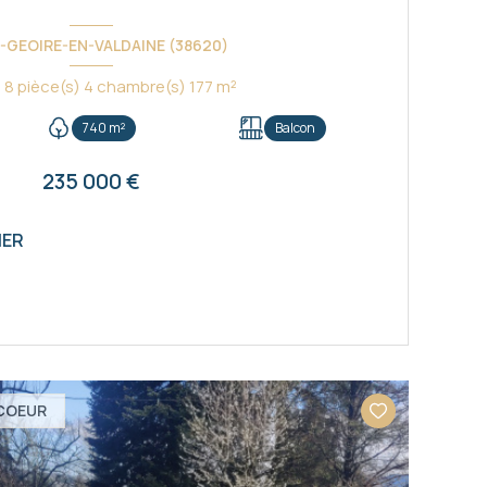
-GEOIRE-EN-VALDAINE (38620)
Maison 8 pièce(s) 4 chambre(s) 177 m²
740 m²
Balcon
235 000 €
IER
VOIR LE BIEN
COEUR