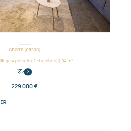
CROTS (05200)
Maison de village 4 pièce(s) 2 chambre(s) 94 m²
2
229 000 €
IER
VOIR LE BIEN