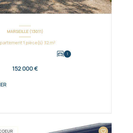
MARSEILLE (13011)
Appartement 1 pièce(s) 32 m²
1
152 000 €
IER
VOIR LE BIEN
COEUR