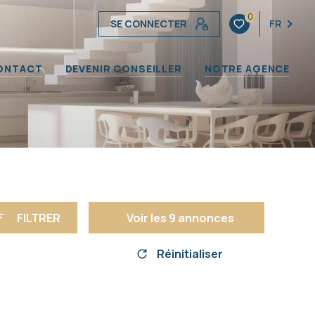
0
SE CONNECTER
FR
ONTACT
DEVENIR CONSEILLER
NOTRE AGENCE
FILTRER
Voir les
9
annonces
Réinitialiser