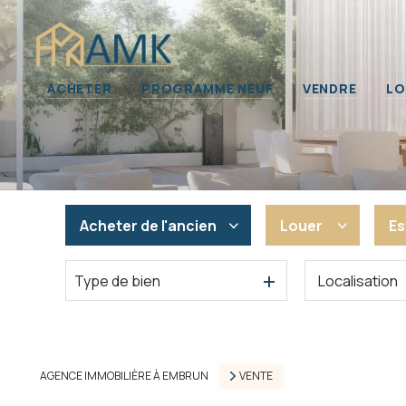
Nos 
ACHETER
PROGRAMME NEUF
VENDRE
LO
Propr
Immob
Acheter
de l'ancien
Louer
Es
Type de bien
De l'ancien
En saisonnier
Du neuf
De l'immo pro
De l'immo pro
AGENCE IMMOBILIÈRE À EMBRUN
VENTE