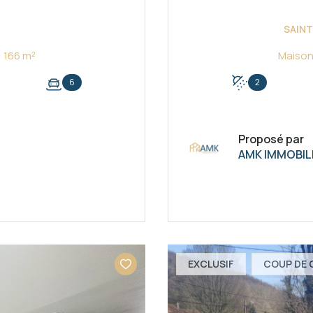
SAINT
Maison 8 pièce(s) 4 chambre(s) 166 m²
6
2
Proposé par
AMK IMMOBIL
EXCLUSIF
COUP DE 