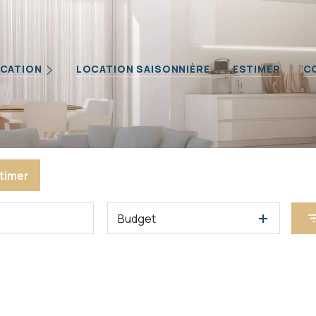
Biens
CATION
LOCATION SAISONNIÈRE
ESTIMER
C
iétaires
ilier Professionnel
timer
Budget