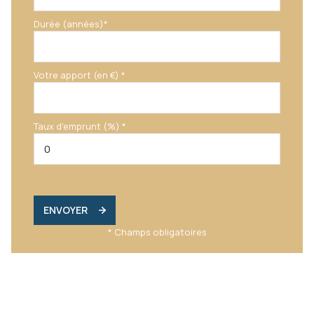
Durée (années)*
Votre apport (en €) *
Taux d'emprunt (%) *
ENVOYER
* Champs obligatoires