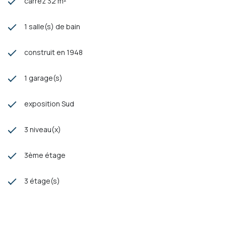
carrez 32 m²
1 salle(s) de bain
construit en 1948
1 garage(s)
exposition Sud
3 niveau(x)
3ème étage
3 étage(s)