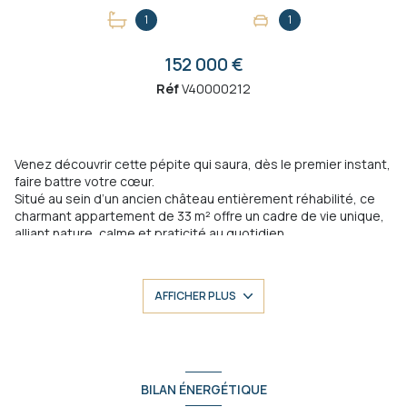
1
1
152 000 €
Réf
V40000212
Venez découvrir cette pépite qui saura, dès le premier instant,
faire battre votre cœur.
Situé au sein d’un ancien château entièrement réhabilité, ce
charmant appartement de 33 m² offre un cadre de vie unique,
alliant nature, calme et praticité au quotidien.
Exposé plein sud, il bénéficie d’une belle luminosité tout au
long de la journée ainsi que d’une
vue dégagée sur les
collines
, apportant une véritable sensation d’évasion. La
AFFICHER PLUS
cuisine équipée permet une installation immédiate.
Vous profiterez d’un environnement verdoyant grâce à un parc
arboré commun, idéal pour les amoureux de la nature, tout en
restant à proximité immédiate des commodités.
Côté pratique, tout est accessible rapidement :
BILAN ÉNERGÉTIQUE
École maternelle de La Valentine à environ 1 km