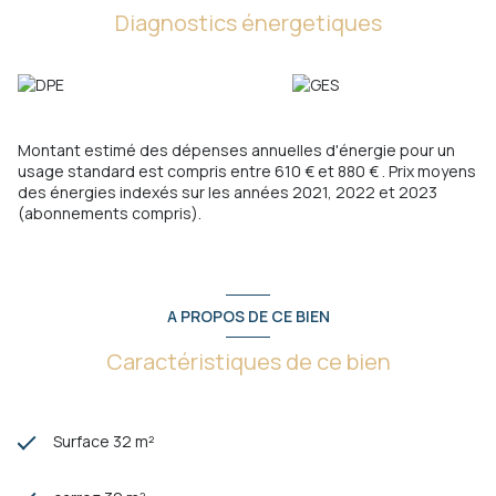
Diagnostics énergetiques
Collège Le Ruissatel à environ 2 km
Crèches de La Valentine à environ 1 km
Les commerces sont à quelques minutes, et l’accès
autoroute à proximité facilite les déplacements. Le centre de
Marseille est accessible en environ 15 minutes et les plages
en 20 minutes.
La résidence est sécurisée avec portail électrique.
Montant estimé des dépenses annuelles d'énergie pour un
Un garage privatif ainsi que des stationnements au sein de
usage standard est compris entre 610 € et 880 € . Prix moyens
la résidence
complètent ce bien.
des énergies indexés sur les années 2021, 2022 et 2023
Un bien rare, idéal pour vivre ou investir, dans un cadre aussi
(abonnements compris).
paisible que pratique.
A PROPOS DE CE BIEN
Caractéristiques de ce bien
Surface 32 m²