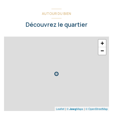
AUTOUR DU BIEN
Découvrez le quartier
+
−
Leaflet
|
©
Maps
|
© OpenStreetMap
Jawg