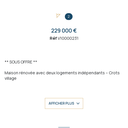
2
229 000 €
Réf
V10000231
** SOUS OFFRE **
Maison rénovée avec deux logements indépendants – Crots
village
Au cœur du charmant village de Crots, découvrez cette maison entièrement
réhabilitée avec soin, offrant un cadre de vie privilégié entre lac et montagnes.
AFFICHER PLUS
Située à proximité immédiate des commerces et services, à
quelques minutes seulement du lac de Serre-Ponçon et des
activités de plein air, cette propriété constitue une