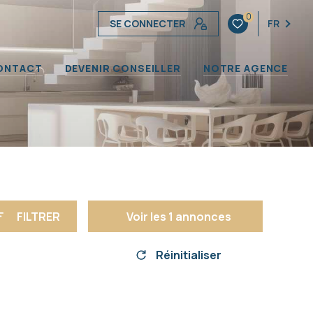
0
SE CONNECTER
FR
ONTACT
DEVENIR CONSEILLER
NOTRE AGENCE
FILTRER
Voir les
1
annonces
Réinitialiser