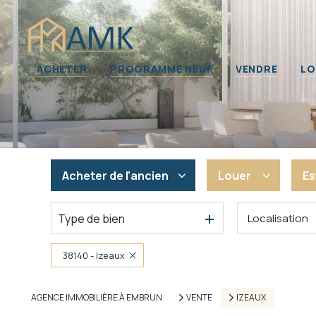
Nos 
ACHETER
PROGRAMME NEUF
VENDRE
LO
Propr
Immob
Acheter
de l'ancien
Louer
Es
Type de bien
Localisation
De l'ancien
En saisonnier
Du neuf
De l'immo pro
38140 - Izeaux
De l'immo pro
AGENCE IMMOBILIÈRE À EMBRUN
VENTE
IZEAUX