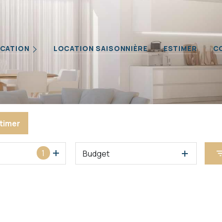
Biens
CATION
LOCATION SAISONNIÈRE
ESTIMER
C
iétaires
ilier Professionnel
timer
1
Budget