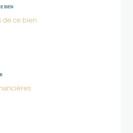
E BIEN
treuse
 de ce bien
R
inancières