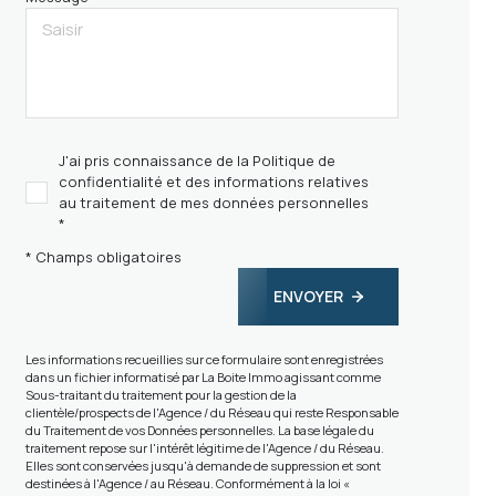
J'ai pris connaissance de la Politique de
confidentialité et des informations relatives
au traitement de mes données personnelles
*
* Champs obligatoires
ENVOYER
Les informations recueillies sur ce formulaire sont enregistrées
dans un fichier informatisé par La Boite Immo agissant comme
Sous-traitant du traitement pour la gestion de la
clientèle/prospects de l'Agence / du Réseau qui reste Responsable
du Traitement de vos Données personnelles. La base légale du
traitement repose sur l'intérêt légitime de l'Agence / du Réseau.
Elles sont conservées jusqu'à demande de suppression et sont
destinées à l'Agence / au Réseau. Conformément à la loi «