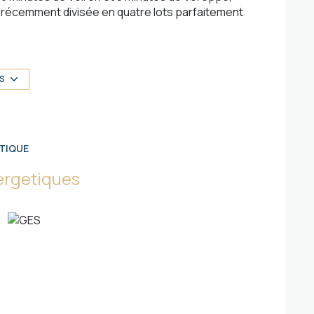
le récemment divisée en quatre lots parfaitement
 Les Voironelles, implanté depuis de nombreuses
US
tissent une construction sereine, sans mauvaise
TIQUE
ergetiques
 garage à partir de 273 906 € terrain + maison +
aleur air/air et finitions personnalisables.
de vie, dans un cadre naturel et harmonieux, tout
maison et poser vos valises.