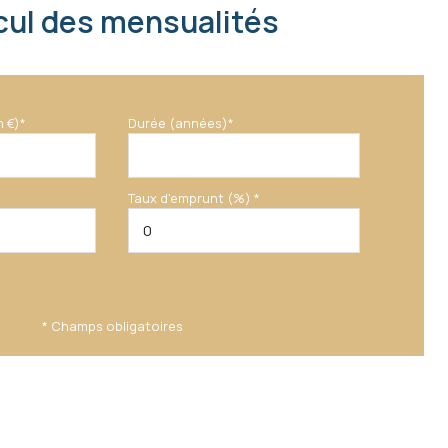
cul des mensualités
n €)*
Durée (années)*
Taux d'emprunt (%) *
* Champs obligatoires