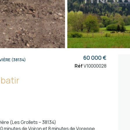
60 000 €
IÈRE (38134)
Réf
V10000028
 batir
ière (Les Grollets – 38134)
0 minutes de Voiron et 8 minutes de Voreppe,