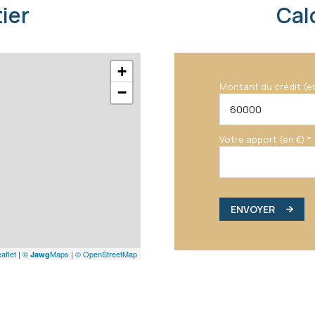
ier
Cal
+
Montant du crédit (e
−
Votre apport (en €) *
ENVOYER
aflet
|
©
Maps
|
© OpenStreetMap
Jawg