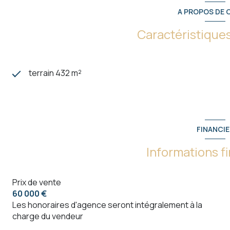
Projet encadré et exclusif avec Les Voironelles
A PROPOS DE C
Permis de construire déposé
Contact : Lisbeth Lagrange – Responsable secteur Char
Caractéristiques
AMK Immobilier
06 16 46 15 83
terrain 432 m²
FINANCIE
Informations f
Prix de vente
60 000 €
Les honoraires d'agence seront intégralement à la
charge du vendeur