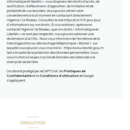
informatique et libertés », vous disposez des droits d’accès, de
rectification, d’effacement, d’opposition, de limitation et de
portabilité de vos données. Vous pouvez retirer votre
consentement à tout moment en contactant directement
l’Agence / Le Réseau. Consultez le site
https://cnil.fr/fr
pour plus
d’informations sur vos droits. Si vous estimez, après avoir
contacté l'Agence / le Réseau, que vos droits « Informatique et
Libertés » ne sont pas respectés, vous pouvez adresser une
réclamation à la CNIL. Nous vous informons de l’existence de la
liste d'opposition au démarchage téléphonique « Bloctel », sur
laquelle vous pouvez vous inscrire ici :
https://www.bloctel.gouv.fr
.
Dans le cadre de la protection des Données personnelles, nous
vous invitons à ne pas inscrire de Données sensibles dans le
champ de saisie libre.
Ce site est protégé par reCAPTCHA, les
Politiques de
Confidentialité
et es
Conditions d'utilisation
de Google
s'appliquent.
SIMULATION