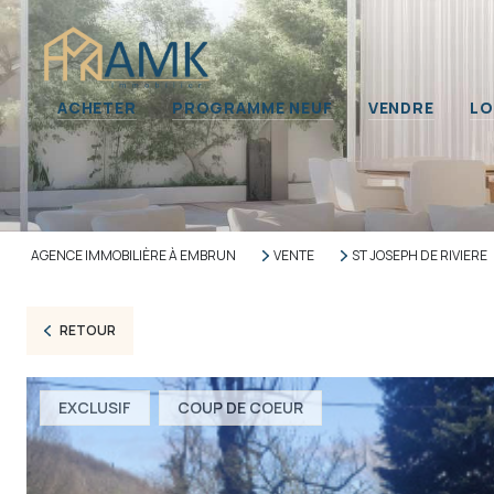
Nos 
ACHETER
PROGRAMME NEUF
VENDRE
LO
Propr
Immob
AGENCE IMMOBILIÈRE À EMBRUN
VENTE
ST JOSEPH DE RIVIERE
RETOUR
EXCLUSIF
COUP DE COEUR