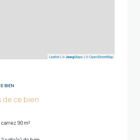
con
Leaflet
|
©
Maps
|
© OpenStreetMap
Jawg
E BIEN
 de ce bien
carrez 90 m²
2 salle(s) de bain