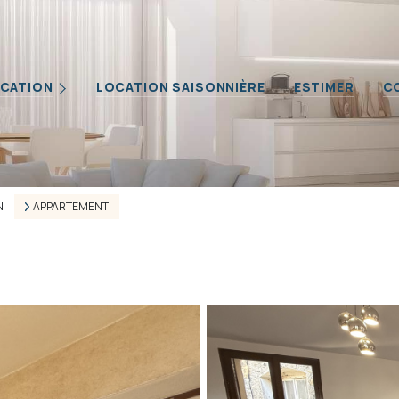
Biens
CATION
LOCATION SAISONNIÈRE
ESTIMER
C
iétaires
ilier Professionnel
N
APPARTEMENT