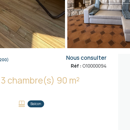
Nous consulter
200)
Réf :
O10000094
Appartement 4 pièce(s) 3 chambre(s) 90 m²
Balcon