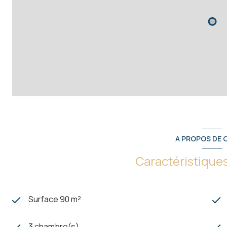
-Salon/salle à manger avec TV, canapé, grande table, bal
-Buanderie avec lave-linge et fer à repasser
Confort & infos pratiques :
Draps fournis, prévoir uniquement les serviettes
Logement non fumeur
Animaux non admis
Arrivée autonome et flexible
Détails de l'enregistrement
05046000334UF
A PROPOS DE C
Caractéristiques
Surface 90 m²
3 chambre(s)