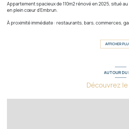
Appartement spacieux de 110m2 rénové en 2025, situé au
en plein cœur d’Embrun.
À proximité immédiate : restaurants, bars, commerces, ga
Navette gratuite l’été vers le plan d’eau et ses nombreuses
parc,...
AFFICHER PL
Embrun est situé au bord du lac de Serre-Ponçon et à moin
Draps inclus
Arrivée autonome et flexible
AUTOUR DU 
Logement non fumeur
Découvrez le 
Animaux non autorisés
Le logement
L’appartement comprend :
-Trois chambres avec lits 140x190cm et rangements
-Une salle de bain avec baignoire
-Cuisine équipée (lave-vaisselle, micro-ondes, cafetière…