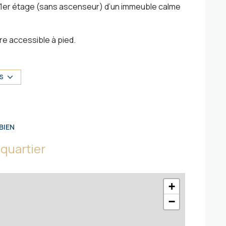
 1er étage (sans ascenseur) d’un immeuble calme
re accessible à pied.
 activités nautiques, mini golf, trampoline, aqua
US
s de 20min des stations de ski.
BIEN
quartier
+
−
)