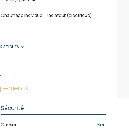
Chauffage individuel : radiateur (electrique)
1 niveau(x)
3 étage(s)
ÉRISTIQUES
balcon
NT
uipements
Sécurité
Gardien
non