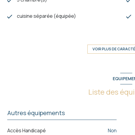
cuisine séparée (équipée)
exposition Sud-Est
1er étage
VOIR PLUS DE CARACT
vue Dégagée
EQUIPEME
terrasse
Liste des éq
Autres équipements
Accès Handicapé
non