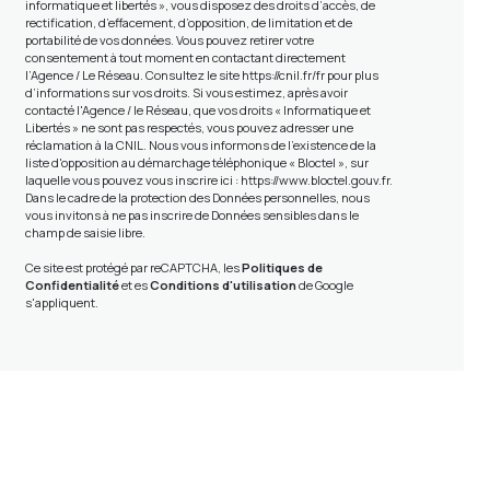
informatique et libertés », vous disposez des droits d’accès, de
rectification, d’effacement, d’opposition, de limitation et de
portabilité de vos données. Vous pouvez retirer votre
consentement à tout moment en contactant directement
l’Agence / Le Réseau. Consultez le site
https://cnil.fr/fr
pour plus
d’informations sur vos droits. Si vous estimez, après avoir
contacté l'Agence / le Réseau, que vos droits « Informatique et
Libertés » ne sont pas respectés, vous pouvez adresser une
réclamation à la CNIL. Nous vous informons de l’existence de la
liste d'opposition au démarchage téléphonique « Bloctel », sur
laquelle vous pouvez vous inscrire ici :
https://www.bloctel.gouv.fr
.
Dans le cadre de la protection des Données personnelles, nous
vous invitons à ne pas inscrire de Données sensibles dans le
champ de saisie libre.
Ce site est protégé par reCAPTCHA, les
Politiques de
Confidentialité
et es
Conditions d'utilisation
de Google
s'appliquent.