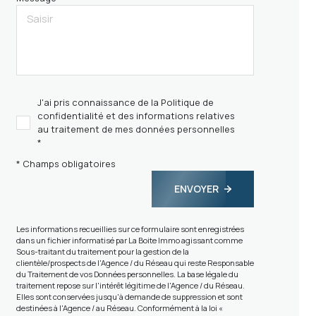
J'ai pris connaissance de la Politique de
confidentialité et des informations relatives
au traitement de mes données personnelles
*
* Champs obligatoires
ENVOYER
Les informations recueillies sur ce formulaire sont enregistrées
dans un fichier informatisé par La Boite Immo agissant comme
Sous-traitant du traitement pour la gestion de la
clientèle/prospects de l'Agence / du Réseau qui reste Responsable
du Traitement de vos Données personnelles. La base légale du
traitement repose sur l'intérêt légitime de l'Agence / du Réseau.
Elles sont conservées jusqu'à demande de suppression et sont
destinées à l'Agence / au Réseau. Conformément à la loi «