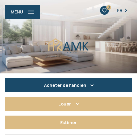
0
FR
MENU
Acheter
de l'ancien
De l'ancien
Louer
Du neuf
En saisonnier
Estimer
De l'immo pro
De l'immo pro