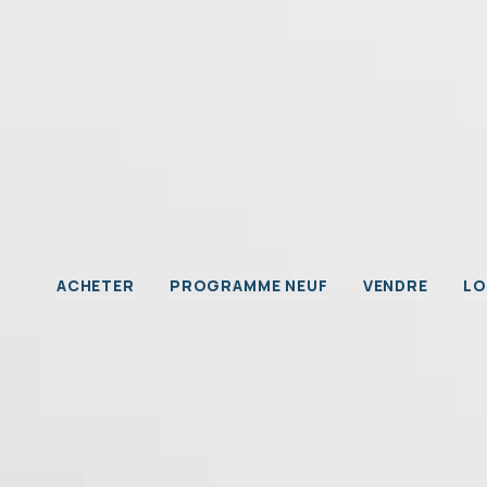
Nos 
ACHETER
PROGRAMME NEUF
VENDRE
LO
Propr
Immob